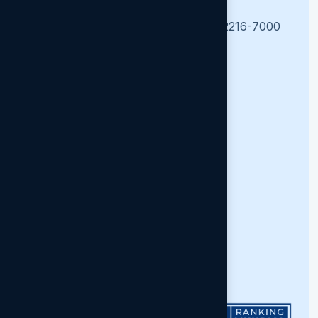
2216-6100, 2216-5100, 2216-3000, 2216-7000
info@unah.edu.hn
Enlaces
La Universidad
Facultades
Centros Regionales
Oferta Académica
Investigación
Mision y Vision